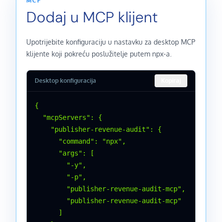
MCP
Dodaj u MCP klijent
Upotrijebite konfiguraciju u nastavku za desktop MCP
klijente koji pokreću poslužitelje putem npx-a.
Desktop konfiguracija
Kopiraj
{

  "mcpServers": {

    "publisher-revenue-audit": {

      "command": "npx",

      "args": [

        "-y",

        "-p",

        "publisher-revenue-audit-mcp",

        "publisher-revenue-audit-mcp"

      ]
