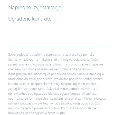
Napredno izvještavanje
Ugrađene kontrole
Sulvo je globalna platforma usmjerena na izdavače koja pomaže
digitalnim izdavačima maksimizirati prihode od oglašavanja. Naša
patentirana tehnologija pomaže izdavačima pronaći greške s najvećim
utjecajem na prihode na njihovim web stranicama koje uzrokuju
izgubljene prikaze i nedostajuće prihode od oglasa. Sulvova tehnologija
može obnoviti izgubljene prikaze uzrokovane pogrešno konfiguriranim
kodom stranice, neoptimalnim konfiguracijama oglasnih jedinica i
zastarjelim komponentama. Sulvo čak može pomoći izdavačima u
obnovi prihoda od oglasa od blokada oglasa, botova i AI agenata,
optimizirati performanse stranice putem revizija i pružiti filtriranje botova
na razini poduzeća — sve bez naknada za prikazivanje oglasa do 250
milijuna mjesečnih prikazivanja oglasa. Pouzdana za korporativne
izdavače na više od 50 jezika širom svijeta.