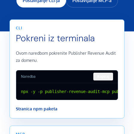
Postavljanje CLI-ja
Postavljanje MCP-a
CLI
Pokreni iz terminala
Ovom naredbom pokrenite Publisher Revenue Audit
za domenu.
Naredba
Kopiraj
npx -y -p publisher-revenue-audit-mcp publisher
Stranica npm paketa