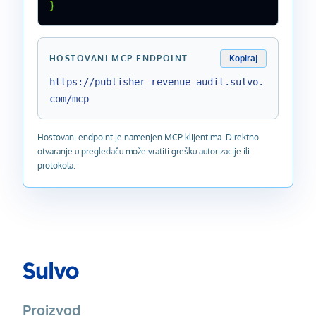
}
HOSTOVANI MCP ENDPOINT
Kopiraj
https://publisher-revenue-audit.sulvo.
com/mcp
Hostovani endpoint je namenjen MCP klijentima. Direktno
otvaranje u pregledaču može vratiti grešku autorizacije ili
protokola.
Proizvod