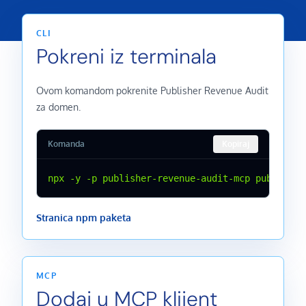
CLI
Pokreni iz terminala
Ovom komandom pokrenite Publisher Revenue Audit
za domen.
Komanda
Kopiraj
npx -y -p publisher-revenue-audit-mcp publisher
Stranica npm paketa
MCP
Dodaj u MCP klijent