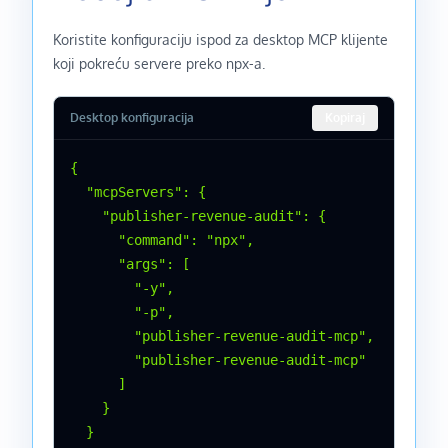
Koristite konfiguraciju ispod za desktop MCP klijente
koji pokreću servere preko npx-a.
Desktop konfiguracija
Kopiraj
{

  "mcpServers": {

    "publisher-revenue-audit": {

      "command": "npx",

      "args": [

        "-y",

        "-p",

        "publisher-revenue-audit-mcp",

        "publisher-revenue-audit-mcp"

      ]

    }

  }
