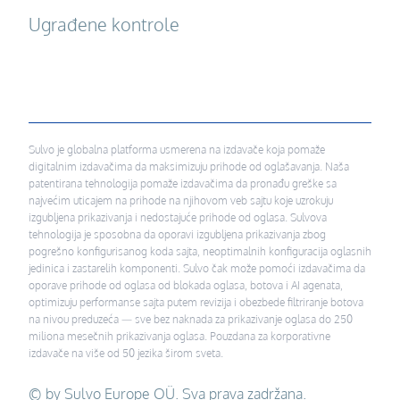
Ugrađene kontrole
Sulvo je globalna platforma usmerena na izdavače koja pomaže
digitalnim izdavačima da maksimizuju prihode od oglašavanja. Naša
patentirana tehnologija pomaže izdavačima da pronađu greške sa
najvećim uticajem na prihode na njihovom veb sajtu koje uzrokuju
izgubljena prikazivanja i nedostajuće prihode od oglasa. Sulvova
tehnologija je sposobna da oporavi izgubljena prikazivanja zbog
pogrešno konfigurisanog koda sajta, neoptimalnih konfiguracija oglasnih
jedinica i zastarelih komponenti. Sulvo čak može pomoći izdavačima da
oporave prihode od oglasa od blokada oglasa, botova i AI agenata,
optimizuju performanse sajta putem revizija i obezbede filtriranje botova
na nivou preduzeća — sve bez naknada za prikazivanje oglasa do 250
miliona mesečnih prikazivanja oglasa. Pouzdana za korporativne
izdavače na više od 50 jezika širom sveta.
© by Sulvo Europe OÜ. Sva prava zadržana.