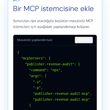
MCP
Bir MCP istemcisine ekle
Sunucuları npx aracılığıyla başlatan masaüstü MCP
istemcileri için aşağıdaki yapılandırmayı kullanın.
Masaüstü yapılandırması
Kopyala
{

  "mcpServers": {

    "publisher-revenue-audit": {

      "command": "npx",

      "args": [

        "-y",

        "-p",

        "publisher-revenue-audit-mcp",

        "publisher-revenue-audit-mcp"

      ]
