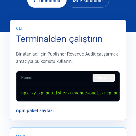
CLI kurulumu
MCP kurulumu
CLI
Terminalden çalıştırın
Bir alan adı için Publisher Revenue Audit çalıştırmak
amacıyla bu komutu kullanın.
Komut
Kopyala
npx -y -p publisher-revenue-audit-mcp publisher
npm paket sayfası